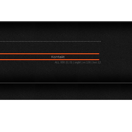
Kontakt
ALL 000.31.01 | eigM | m:130 | bst:12