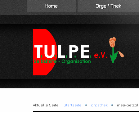
Home
Orga ° Thek
Aktuelle Seite:
Startseite
orgathek
ines-petzol