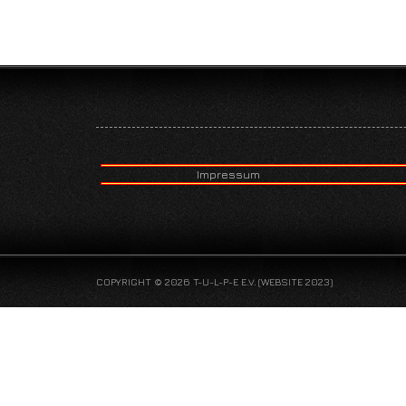
Impressum
COPYRIGHT © 2026 T-U-L-P-E E.V. (WEBSITE 2023)